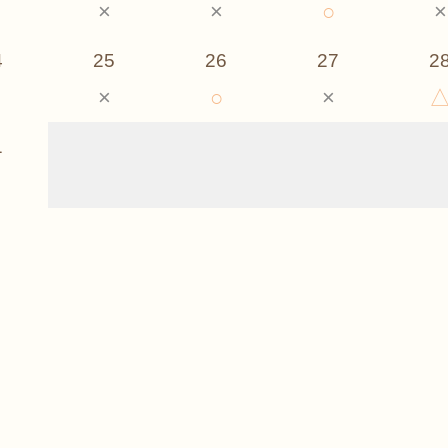
×
×
○
×
4
25
26
27
2
×
○
×
1