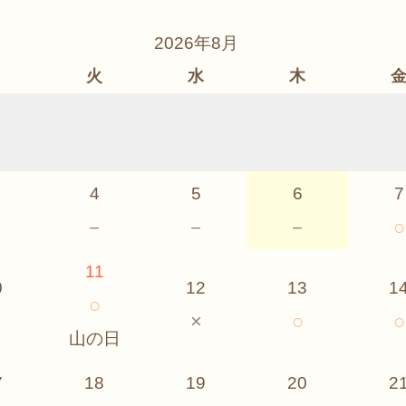
2026年8月
月
火
水
木
4
5
6
7
－
－
－
－
○
11
0
12
13
1
○
×
○
○
山の日
7
18
19
20
2