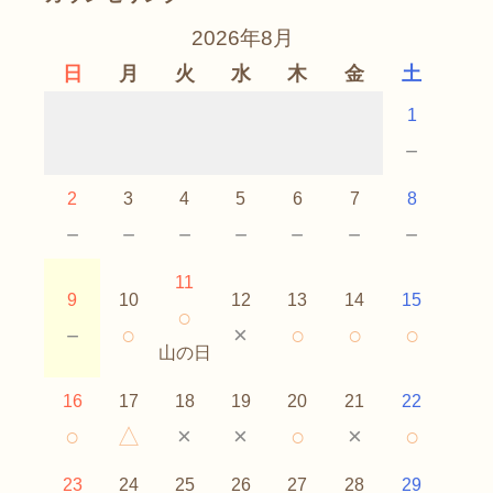
2026年8月
日
月
火
水
木
金
土
1
－
2
3
4
5
6
7
8
－
－
－
－
－
－
－
11
9
10
12
13
14
15
○
－
○
×
○
○
○
山の日
16
17
18
19
20
21
22
○
△
×
×
○
×
○
23
24
25
26
27
28
29